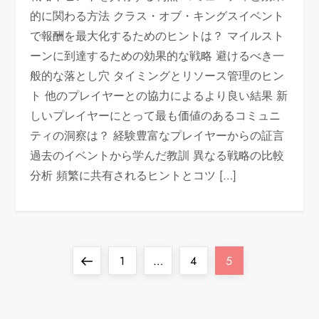
的に関わる方法 クラス・オブ・キングスイベント
で報酬を最大化するためのヒントは？ マイルスト
ーンに到達するための効果的な戦略 避けるべき一
般的な落とし穴 タイミングとリソース管理のヒン
ト 他のプレイヤーとの協力によるより良い結果 新
しいプレイヤーにとって最も価値のあるコミュニ
ティの洞察は？ 経験豊富なプレイヤーからの証言
過去のイベントから学んだ教訓 異なる戦略の比較
分析 頻繁に共有されるヒントとコツ […]
P
Previous
Page
Page
Page
1
…
4
5
o
page