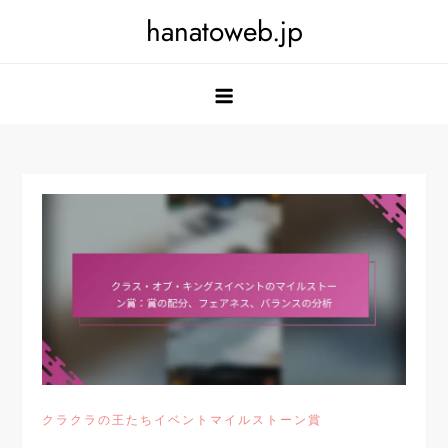
Skip
hanatoweb.jp
to
content
クラクラの王たちイベントマイルストーン賞