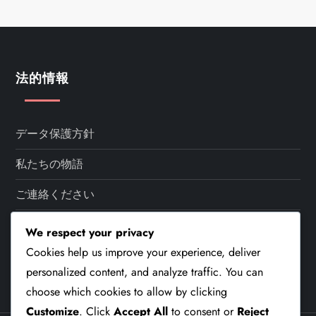
s
t
s
法的情報
p
a
データ保護方針
私たちの物語
g
ご連絡ください
i
ユーザー同意書
We respect your privacy
n
Cookies help us improve your experience, deliver
クッキーポリシー
a
personalized content, and analyze traffic. You can
choose which cookies to allow by clicking
t
Customize
. Click
Accept All
to consent or
Reject