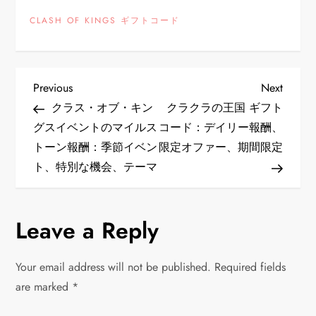
CLASH OF KINGS ギフトコード
P
Previous
Next
Previous
Next
Post
Post
クラス・オブ・キン
クラクラの王国 ギフト
o
グスイベントのマイルス
コード：デイリー報酬、
トーン報酬：季節イベン
限定オファー、期間限定
s
ト、特別な機会、テーマ
t
n
Leave a Reply
a
Your email address will not be published.
Required fields
v
are marked
*