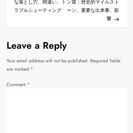
な落とし穴、間違い、ト
ン賞：歴史的マイルスト
s
ラブルシューティング
ーン、重要な出来事、影
t
響
n
Leave a Reply
a
v
Your email address will not be published.
Required fields
are marked
*
i
Comment
*
g
a
t