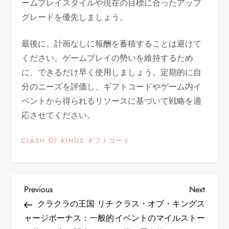
ームプレイスタイルや現在の目標に合ったアップ
グレードを優先しましょう。
最後に、計画なしに報酬を蓄積することは避けて
ください。ゲームプレイの勢いを維持するため
に、できるだけ早く使用しましょう。定期的に自
分のニーズを評価し、ギフトコードやゲーム内イ
ベントから得られるリソースに基づいて戦略を適
応させてください。
CLASH OF KINGS ギフトコード
P
Previous
Next
Previous
Next
Post
Post
クラクラの王国 リチ
クラス・オブ・キングス
o
ャージボーナス：一般的
イベントのマイルストー