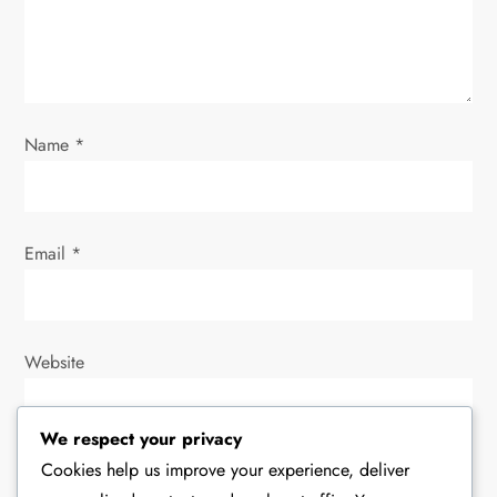
i
o
n
Name
*
Email
*
Website
We respect your privacy
Cookies help us improve your experience, deliver
Save my name, email, and website in this browser for