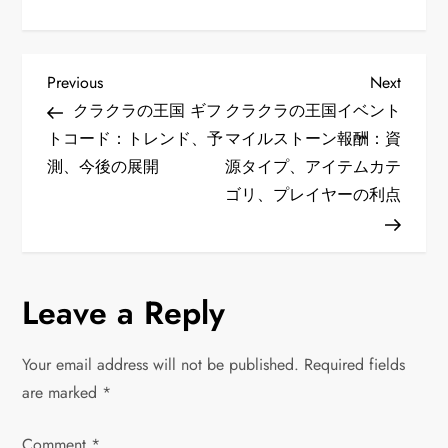
P
Previous
Next
Previous
Next
Post
Post
クラクラの王国 ギフ
クラクラの王国イベント
o
トコード：トレンド、予
マイルストーン報酬：資
測、今後の展開
源タイプ、アイテムカテ
s
ゴリ、プレイヤーの利点
t
n
Leave a Reply
a
v
Your email address will not be published.
Required fields
are marked
*
i
Comment
*