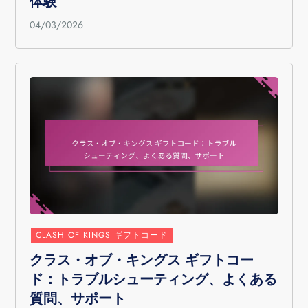
体験
04/03/2026
CLASH OF KINGS ギフトコード
クラス・オブ・キングス ギフトコー
ド：トラブルシューティング、よくある
質問、サポート