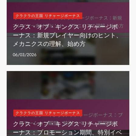
クラクラの王国 リチャージボーナス
クラス・オブ・キングス リチャージボ
ーナス：新規プレイヤー向けのヒント、
メカニクスの理解、始め方
06/03/2026
クラクラの王国 リチャージボーナス
クラス・オブ・キングス リチャージボ
ーナス：プロモーション期間、特別イベ