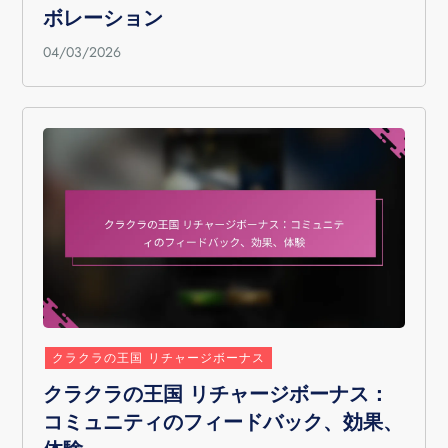
ボレーション
04/03/2026
クラクラの王国 リチャージボーナス
クラクラの王国 リチャージボーナス：
コミュニティのフィードバック、効果、