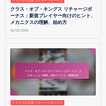
クラクラの王国 リチャージボーナス
クラス・オブ・キングス リチャージボ
ーナス：新規プレイヤー向けのヒント、
メカニクスの理解、始め方
06/03/2026
クラクラの王国 リチャージボーナス