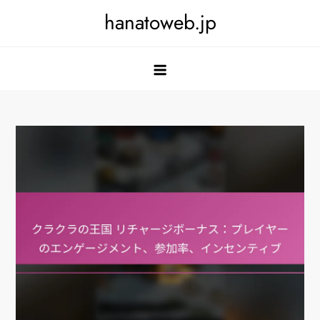
Skip
hanatoweb.jp
to
content