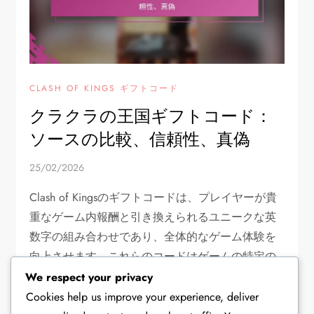
CLASH OF KINGS ギフトコード
クラクラの王国ギフトコード：
ソースの比較、信頼性、真偽
25/02/2026
Clash of Kingsのギフトコードは、プレイヤーが貴
重なゲーム内報酬と引き換えられるユニークな英
数字の組み合わせであり、全体的なゲーム体験を
向上させます。これらのコードはゲームの特定の
セクションに入力することで、ボーナスやアイテ
We respect your privacy
ムをアンロックし、ゲームプレイを助けます。プ
Cookies help us improve your experience, deliver