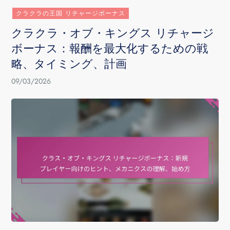
クラクラの王国 リチャージボーナス
クラクラ・オブ・キングス リチャージ
ボーナス：報酬を最大化するための戦
略、タイミング、計画
09/03/2026